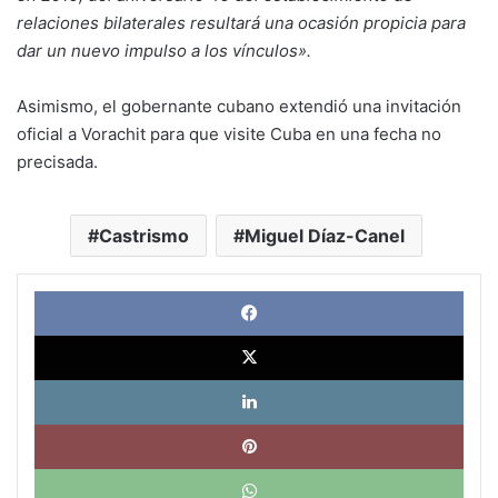
relaciones bilaterales resultará una ocasión propicia para
dar un nuevo impulso a los vínculos».
Asimismo, el gobernante cubano extendió una invitación
oficial a Vorachit para que visite Cuba en una fecha no
precisada.
Castrismo
Miguel Díaz-Canel
Face
X
Link
Pinte
What