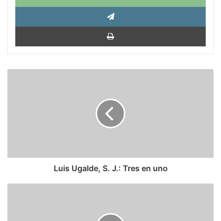
Tele
Impri
Luis
Ugalde,
S.
J.:
Tres
en
uno
Luis Ugalde, S. J.: Tres en uno
El
patrón
se
siente