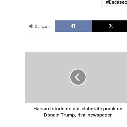
Escase
Facebook
Compartir
Harvard
students
pull
elaborate
prank
on
Donald
Trump,
rival
newspaper
Harvard students pull elaborate prank on
Donald Trump, rival newspaper