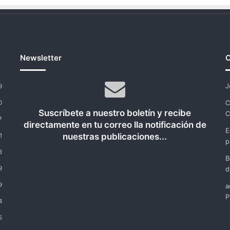
Newsletter
C
J
9
C
0
Suscríbete a nuestro boletín y recibe
C
7
directamente en tu correo lla notificación de
E
nuestras publicaciones...
1
p
8
B
9
d
9
a
P
4
5