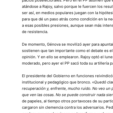
pactos poselectorales. Pero en el PP asumen que es
atándose a Rajoy, salvo porque le fuercen los resu
ser así, en medios populares juegan con la hipótes
para que dé un paso atrás como condición en la nego
a esas posibles presiones, aunque sean más inten
de resistencia.
De momento, Génova se movilizó ayer para apuntala
sostienen que tan importante como el debate es el
opinión. Y en ello se emplearon. Rajoy optó el lune
moderado, pero ayer el PP sacó toda su artillería p
El presidente del Gobierno en funciones reivindicó 
institucional y pedagógico que bronco. «
Quedó clar
recuperación y, enfrente, mucho ruido. No veo un 
que ven las cosas. No se puede construir nada sie
de papeles, al tiempo otros portavoces de su parti
cargaron sin clemencia contra los adversarios. Pe