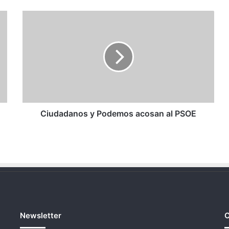
Ciudadanos
y
Podemos
acosan
al
PSOE
Ciudadanos y Podemos acosan al PSOE
Newsletter
C