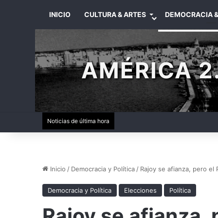
INICIO
CULTURA & ARTES
DEMOCRACIA &
AMÉRICA 2.
Noticias de última hora
Inicio
/
Democracia y Política
/
Rajoy se afianza, pero el 
Democracia y Política
Elecciones
Política
Rajoy se afianza, 