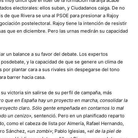
 muy difícil que el líder de la formación naranja acabe
ltados electorales: ellos suban, y Ciudadanos caiga. De no
is de que Rivera se una al PSOE para presionar a Rajoy
ciación postelectoral. Rajoy tiene la intención de resistir
sas que en diciembre. Pero las urnas medirán su capacidad
r un balance a su favor del debate. Los expertos
 posdebate, y la capacidad de que se genere un clima de
s por plantar cara a sus rivales sin despegarse del tono
ara barrer hacia casa.
su victoria sin salirse de su perfil de campaña, más
o que en España hay un proyecto en marcha, consolidar la
proyecto claro. Sólo gente empeñada en contarnos lo mal
ndo un cenizo»,
sentenció. Pero en un planificado reparto
do, como el cabeza de lista por Almería, Rafael Hernando,
dro Sánchez,
«un zombi»
; Pablo Iglesias, «
el de la piel de