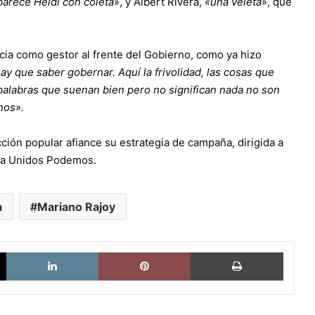
parece Heidi con coleta
», y Albert Rivera,
«una veleta
», que
ncia como gestor al frente del Gobierno, como ya hizo
ay que saber gobernar. Aquí la frivolidad, las cosas que
 palabras que suenan bien pero no significan nada no son
nos».
cción popular afiance su estrategia de campaña, dirigida a
nta Unidos Podemos.
a
Mariano Rajoy
X
LinkedIn
Pinterest
Imprimi