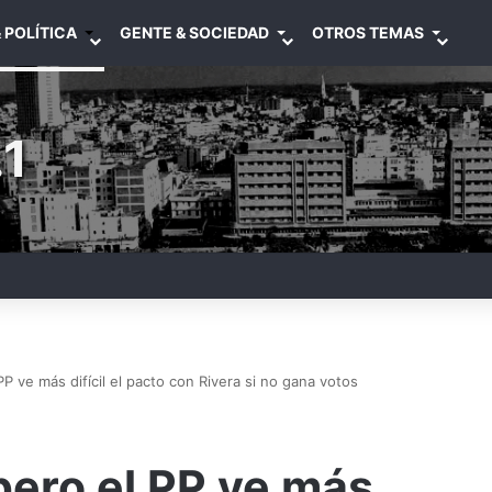
 POLÍTICA
GENTE & SOCIEDAD
OTROS TEMAS
1
PP ve más difícil el pacto con Rivera si no gana votos
pero el PP ve más