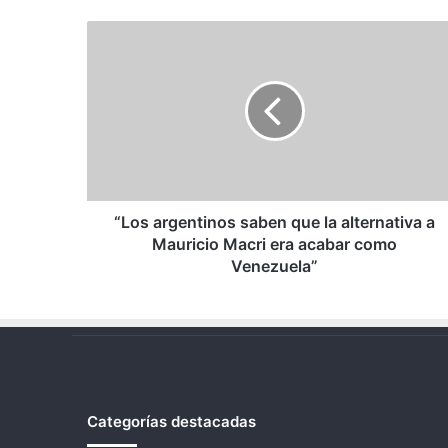
“Los
argentinos
saben
que
la
alternativa
a
Mauricio
Macri
era
“Los argentinos saben que la alternativa a
acabar
Mauricio Macri era acabar como
como
Venezuela”
Venezuela”
Categorías destacadas