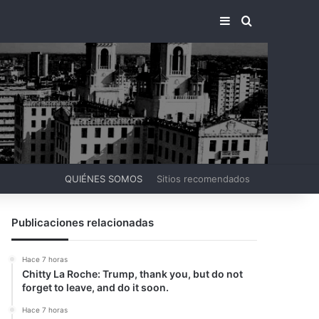
BARRA LATERA
BUSCAR PO
QUIÉNES SOMOS
Sitios recomendados
Publicaciones relacionadas
Hace 7 horas
Chitty La Roche: Trump, thank you, but do not
forget to leave, and do it soon.
Hace 7 horas