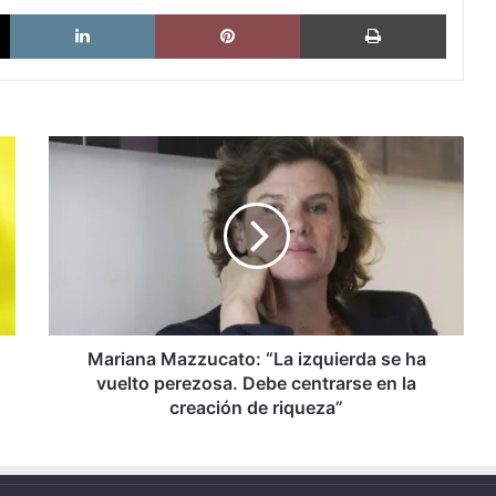
X
LinkedIn
Pinterest
Imprimi
Mariana
Mazzucato:
“La
izquierda
se
ha
vuelto
perezosa.
Debe
centrarse
Mariana Mazzucato: “La izquierda se ha
en
vuelto perezosa. Debe centrarse en la
la
creación de riqueza”
creación
de
riqueza”