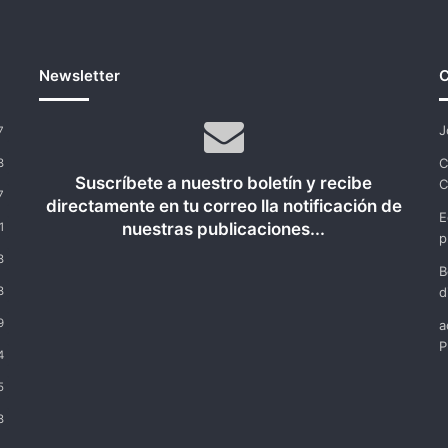
Newsletter
C
J
7
C
8
Suscríbete a nuestro boletín y recibe
C
7
directamente en tu correo lla notificación de
E
nuestras publicaciones...
1
p
8
B
8
d
9
a
P
4
5
8