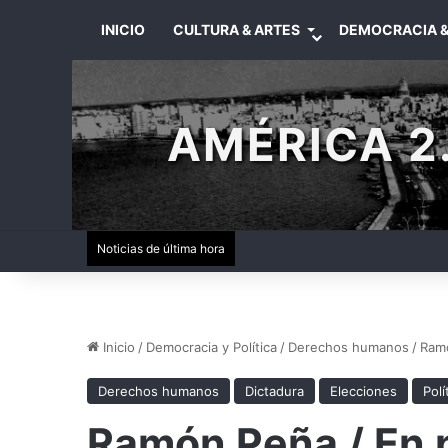
INICIO
CULTURA & ARTES
DEMOCRACIA &
AMÉRICA 2.
Noticias de última hora
Inicio
/
Democracia y Política
/
Derechos humanos
/
Ramó
Derechos humanos
Dictadura
Elecciones
Polí
Ramón Peña / En 