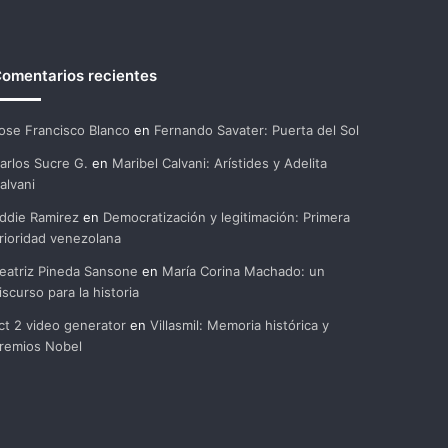
omentarios recientes
ose Francisco Blanco
en
Fernando Savater: Puerta del Sol
arlos Sucre G.
en
Maribel Calvani: Arístides y Adelita
alvani
ddie Ramirez
en
Democratización y legitimación: Primera
rioridad venezolana
eatriz Pineda Sansone
en
María Corina Machado: un
iscurso para la historia
ct 2 video generator
en
Villasmil: Memoria histórica y
remios Nobel