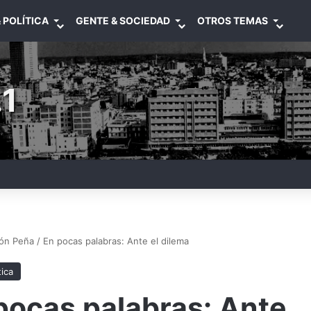
 POLÍTICA
GENTE & SOCIEDAD
OTROS TEMAS
1
n Peña / En pocas palabras: Ante el dilema
tica
pocas palabras: Ante