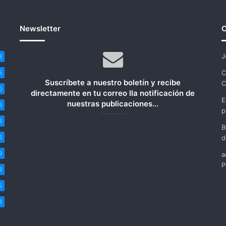
Newsletter
C
J
3
C
5
Suscríbete a nuestro boletín y recibe
C
0
directamente en tu correo lla notificación de
E
nuestras publicaciones...
6
p
8
B
6
d
9
a
P
3
5
8