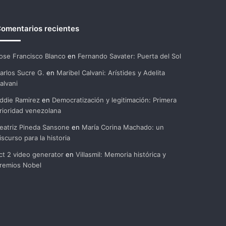
omentarios recientes
ose Francisco Blanco
en
Fernando Savater: Puerta del Sol
arlos Sucre G.
en
Maribel Calvani: Arístides y Adelita
alvani
ddie Ramirez
en
Democratización y legitimación: Primera
rioridad venezolana
eatriz Pineda Sansone
en
María Corina Machado: un
iscurso para la historia
ct 2 video generator
en
Villasmil: Memoria histórica y
remios Nobel