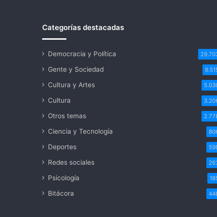
Víctor
Rago
Categorías destacadas
irán
a
segunda
Democracia y Política
29.70
vuelta
Gente y Sociedad
9.51
Cultura y Artes
5.03
Cultura
3.20
Otros temas
2.77
Ciencia y Tecnología
80
Deportes
59
Redes sociales
26
Psicología
18
Bitácora
44