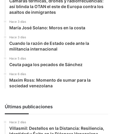
Cámaras térmicas, drones y radiofrecuencias:
así blinda la OTAN el este de Europa contra los
asaltos de inmigrantes
Hace 3 días
María José Solano: Moros en la costa
Hace 3 días
Cuando la razón de Estado cede ante la
militancia internacional
Hace 5 días
Ceuta paga los pecados de Sánchez
Hace 6 días
Maxim Ross: Momento de sumar para la
sociedad venezolana
Últimas publicaciones
Hace 2 días
Villasmil: Destellos en la Distancia: Resiliencia,
Identidad y Éxito en la Diáspora Venezolana