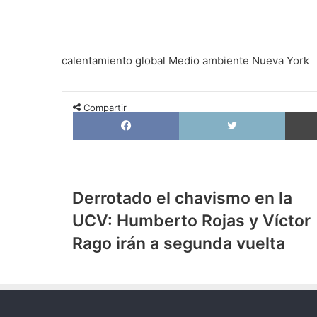
calentamiento global
Medio ambiente
Nueva York
Compartir
Facebook
X
Derrotado
Derrotado el chavismo en la
el
UCV: Humberto Rojas y Víctor
chavismo
en
Rago irán a segunda vuelta
la
UCV:
Humberto
Rojas
y