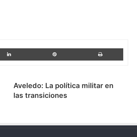
LinkedIn
Pinterest
Imprimi
Aveledo:
Aveledo: La política militar en
La
las transiciones
política
militar
en
las
transiciones