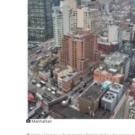
Manhattan
Inicio
/
Ciencia y Tecnología
/
Ramón Peña / En pocas pala