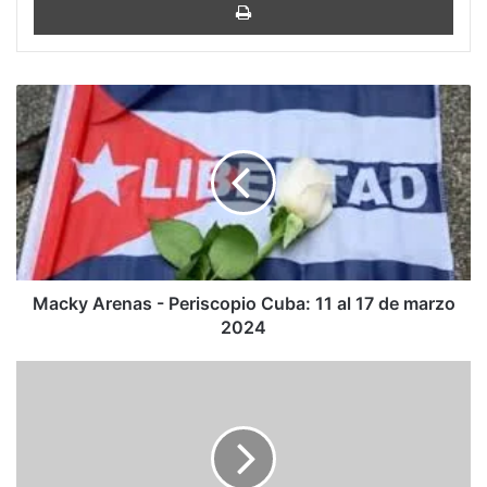
Macky
Arenas
-
Periscopio
Cuba:
11
al
17
de
marzo
Macky Arenas - Periscopio Cuba: 11 al 17 de marzo
2024
2024
Empezó
la
cuenta
regresiva