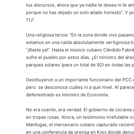
tus discursos, ahora que ya nadie te desea ni te am
porque no has dejado un solo aliado honesto”. Y p
11J”.
Una religiosa tercia: “En la zona donde vivo pasamo
estamos en una caída absolutamente vertiginosa hac
“¡Basta ya!”. Hasta el músico cubano Cándido Fabr
sufre el pueblo por estos días. ¿El ministro del ár
parques solares (para un total de 92) en todas las p
Destituyeron a un importante funcionario del PCC e
pero se desconoce cuáles ni a qué nivel. Al parece
defenestrado ex ministro de Economía.
No era cuento, era verdad. El gobierno de Ucrania
en tropas rusas. Ahora, un testimonio irrefutable 
Manfugas, el mercenario cubano capturado reciente
en una conferencia de prensa en Kiev donde denunci