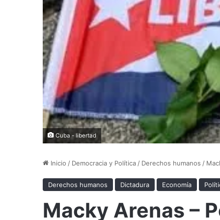
Cuba - libertad
Inicio
/
Democracia y Política
/
Derechos humanos
/
Mack
Derechos humanos
Dictadura
Economía
Polít
Macky Arenas – Pe