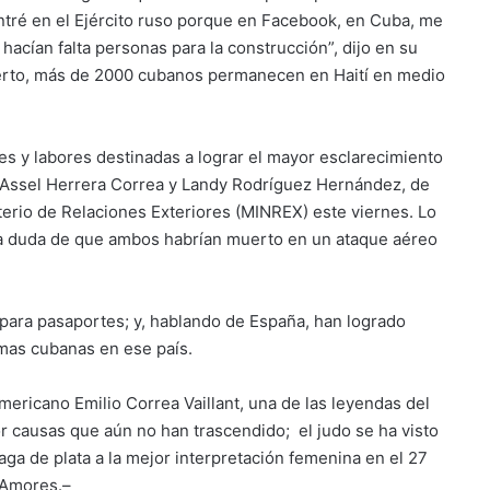
Entré en el Ejército ruso porque en Facebook, en Cuba, me
acían falta personas para la construcción”, dijo en su
cierto, más de 2000 cubanos permanecen en Haití en medio
nes y labores destinadas a lograr el mayor esclarecimiento
s Assel Herrera Correa y Landy Rodríguez Hernández, de
sterio de Relaciones Exteriores (MINREX) este viernes. Lo
 la duda de que ambos habrían muerto en un ataque aéreo
para pasaportes; y, hablando de España, han logrado
imas cubanas en ese país.
mericano Emilio Correa Vaillant, una de las leyendas del
or causas que aún no han trascendido; el judo se ha visto
naga de plata a la mejor interpretación femenina en el 27
a Amores.–