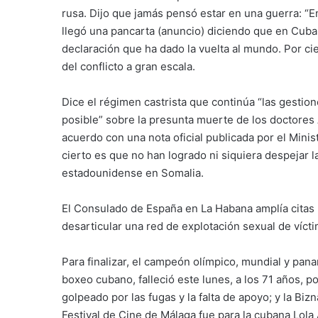
rusa. Dijo que jamás pensó estar en una guerra: “
llegó una pancarta (anuncio) diciendo que en Cuba h
declaración que ha dado la vuelta al mundo. Por 
del conflicto a gran escala.
Dice el régimen castrista que continúa “las gestio
posible” sobre la presunta muerte de los doctore
acuerdo con una nota oficial publicada por el Mini
cierto es que no han logrado ni siquiera despejar
estadounidense en Somalia.
El Consulado de España en La Habana amplía citas 
desarticular una red de explotación sexual de víct
Para finalizar, el campeón olímpico, mundial y pana
boxeo cubano, falleció este lunes, a los 71 años, p
golpeado por las fugas y la falta de apoyo; y la Biz
Festival de Cine de Málaga fue para la cubana Lol