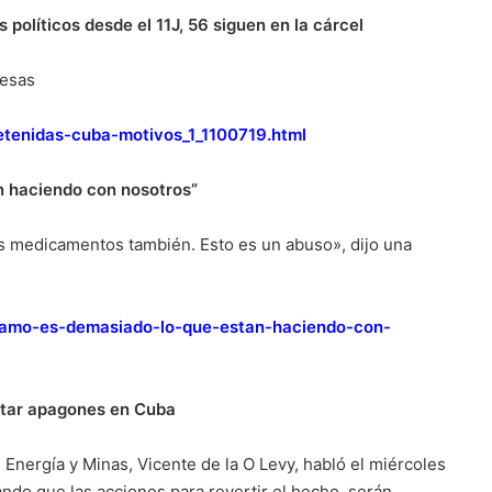
políticos desde el 11J, 56 siguen en la cárcel
resas
tenidas-cuba-motivos_1_1100719.html
 haciendo con nosotros”
s medicamentos también. Esto es un abuso», dijo una
yamo-es-demasiado-lo-que-estan-haciendo-con-
star apagones en Cuba
 Energía y Minas, Vicente de la O Levy, habló el miércoles
ando que las acciones para revertir el hecho, serán