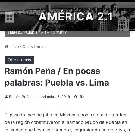
AMÉRICA 2.1
General view of the members of the Lima Group regional bloc during
Menú
a meeting in Buenos Aires, Argentina July 23, 2019. Argentine Foreign
Ministry/Handout via REUTERS ATTENTION EDITORS - THIS IMAGE HAS
BEEN SUPPLIED BY A THIRD PARTY
Inicio
/
Otros temas
Otros temas
Ramón Peña / En pocas
palabras: Puebla vs. Lima
Ramón Peña
noviembre 3, 2019
152
El pasado mes de julio en México, unos treinta dirigentes
de la región constituyeron el llamado Grupo de Puebla en
la ciudad que lleva ese nombre, esgrimiendo un objetivo, a