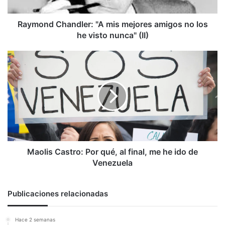
los
he
visto
Raymond Chandler: "A mis mejores amigos no los
nunca"
he visto nunca" (II)
(II)
Maolis
Castro:
Por
qué,
al
final,
me
he
ido
de
Maolis Castro: Por qué, al final, me he ido de
Venezuela
Venezuela
Publicaciones relacionadas
Hace 2 semanas