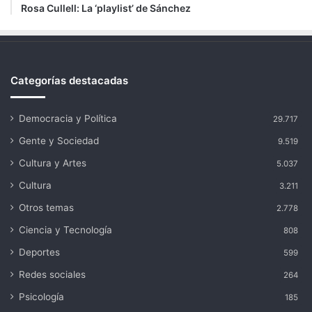
Rosa Cullell: La ‘playlist’ de Sánchez
Categorías destacadas
Democracia y Política
29.717
Gente y Sociedad
9.519
Cultura y Artes
5.037
Cultura
3.211
Otros temas
2.778
Ciencia y Tecnología
808
Deportes
599
Redes sociales
264
Psicología
185