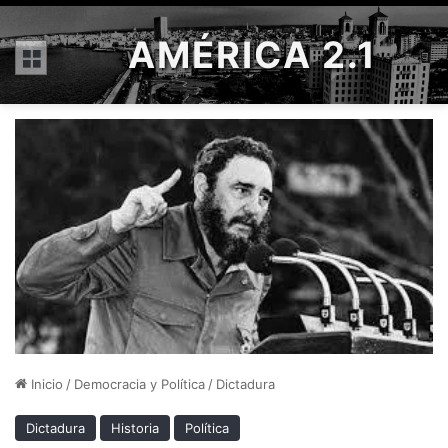
AMÉRICA 2.1
Menú
Inicio
/
Democracia y Política
/
Dictadura
Dictadura
Historia
Política