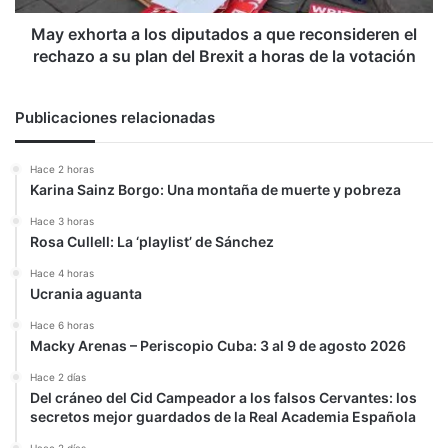
el
rechazo
May exhorta a los diputados a que reconsideren el
a
rechazo a su plan del Brexit a horas de la votación
su
plan
del
Publicaciones relacionadas
Brexit
a
Hace 2 horas
horas
Karina Sainz Borgo: Una montaña de muerte y pobreza
de
la
Hace 3 horas
votación
Rosa Cullell: La ‘playlist’ de Sánchez
Hace 4 horas
Ucrania aguanta
Hace 6 horas
Macky Arenas – Periscopio Cuba: 3 al 9 de agosto 2026
Hace 2 días
Del cráneo del Cid Campeador a los falsos Cervantes: los
secretos mejor guardados de la Real Academia Española
Hace 2 días