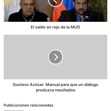
de
la
MUD
El saldo en rojo de la MUD
Gustavo
Azócar:
Manual
para
que
un
diálogo
produzca
resultados
Gustavo Azócar: Manual para que un diálogo
produzca resultados
Publicaciones relacionadas