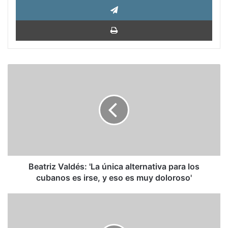
Impri
Beatriz
Valdés:
'La
única
alternativa
para
los
cubanos
es
irse,
Beatriz Valdés: 'La única alternativa para los
y
cubanos es irse, y eso es muy doloroso'
eso
es
César
muy
Pérez
doloroso'
Vivas: