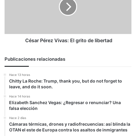
El
grito
de
libertad
César Pérez Vivas: El grito de libertad
Publicaciones relacionadas
Hace 13 horas
Chitty La Roche: Trump, thank you, but do not forget to
leave, and do it soon.
Hace 14 horas
Elizabeth Sanchez Vegas: ¿Regresar o renunciar? Una
falsa elección
Hace 2 días
Cámaras térmicas, drones y radiofrecuencias: así blinda la
OTAN el este de Europa contra los asaltos de inmigrantes