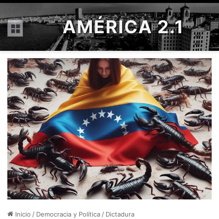
AMÉRICA 2.1
Menú
Inicio
/
Democracia y Política
/
Dictadura