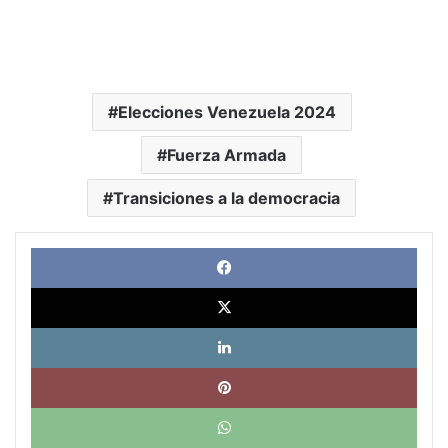
Elecciones Venezuela 2024
Fuerza Armada
Transiciones a la democracia
Face
X
Link
Pinte
What
Tele