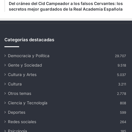
Del cráneo del Cid Campeador a los falsos Cervantes: los
secretos mejor guardados de la Real Academia Española
Categorías destacadas
Democracia y Política
29.707
Gente y Sociedad
9.518
Cultura y Artes
5.037
Cultura
3.211
Otros temas
2.778
Ciencia y Tecnología
808
Deportes
599
Redes sociales
264
Psicología
185