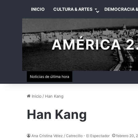
INICIO
CULTURA & ARTES
DEMOCRACIA &
AMÉRICA 2.
Noticias de última hora
Inicio
/
Han Kang
Han Kang
Ana Cristina Vélez / Catrecillo - El Espectador
febrero 20, 