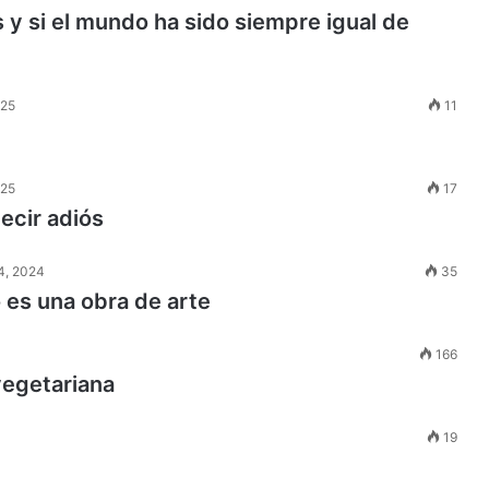
 y si el mundo ha sido siempre igual de
025
11
025
17
ecir adiós
4, 2024
35
o es una obra de arte
166
vegetariana
19