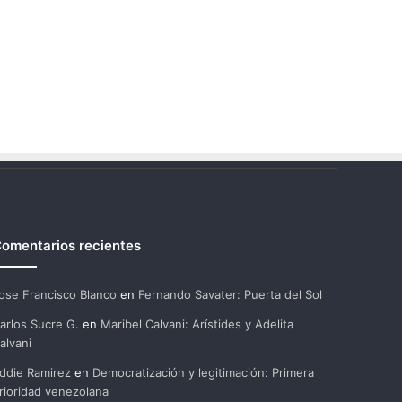
omentarios recientes
ose Francisco Blanco
en
Fernando Savater: Puerta del Sol
arlos Sucre G.
en
Maribel Calvani: Arístides y Adelita
alvani
ddie Ramirez
en
Democratización y legitimación: Primera
rioridad venezolana