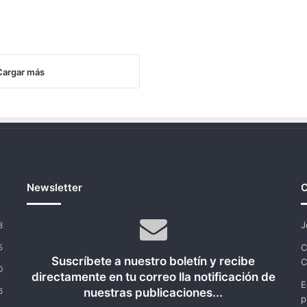
Cargar más
Newsletter
C
J
3
C
5
Suscríbete a nuestro boletín y recibe
C
0
directamente en tu correo lla notificación de
E
nuestras publicaciones...
6
p