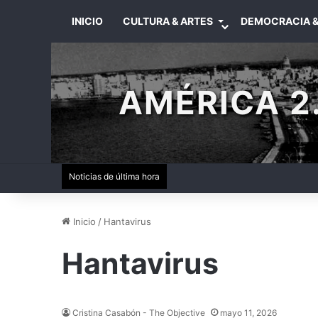
INICIO
CULTURA & ARTES
DEMOCRACIA &
AMÉRICA 2.
Noticias de última hora
Inicio
/
Hantavirus
Hantavirus
Cristina Casabón - The Objective
mayo 11, 2026