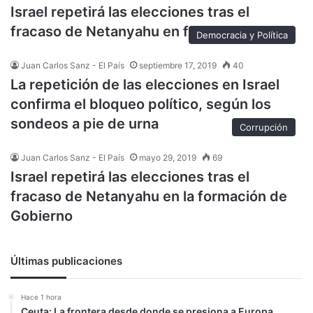
Israel repetirá las elecciones tras el
fracaso de Netanyahu en formar Gobierno
Democracia y Política
Juan Carlos Sanz - El País
septiembre 17, 2019
40
La repetición de las elecciones en Israel
confirma el bloqueo político, según los
sondeos a pie de urna
Corrupción
Juan Carlos Sanz - El País
mayo 29, 2019
69
Israel repetirá las elecciones tras el
fracaso de Netanyahu en la formación de
Gobierno
Últimas publicaciones
Hace 1 hora
Ceuta: La frontera desde donde se presiona a Europa