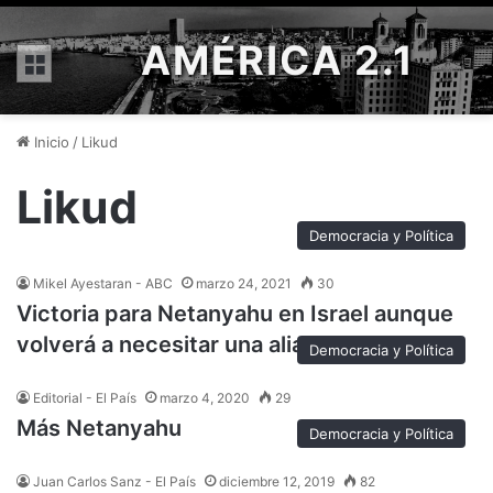
AMÉRICA 2.1
Menú
Inicio
/
Likud
Likud
Democracia y Política
Mikel Ayestaran - ABC
marzo 24, 2021
30
Victoria para Netanyahu en Israel aunque
volverá a necesitar una alianza
Democracia y Política
Editorial - El País
marzo 4, 2020
29
Más Netanyahu
Democracia y Política
Juan Carlos Sanz - El País
diciembre 12, 2019
82