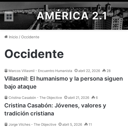
AMÉRICA 2.1
Menú
Inicio
/
Occidente
Occidente
Marcos Villasmil - Encuentro Humanista
abril 22, 2026
28
Villasmil: El humanismo y la persona siguen
bajo ataque
Cristina Casabón - The Objective
abril 21, 2026
6
Cristina Casabón: Jóvenes, valores y
tradición cristiana
Jorge Vilches - The Objective
abril 5, 2026
11