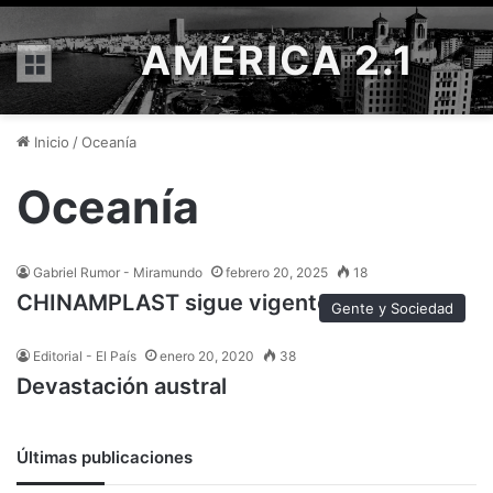
AMÉRICA 2.1
Menú
Inicio
/
Oceanía
Oceanía
Gabriel Rumor - Miramundo
febrero 20, 2025
18
CHINAMPLAST sigue vigente
Gente y Sociedad
Editorial - El País
enero 20, 2020
38
Devastación austral
Últimas publicaciones