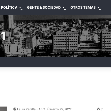
 POLÍTICA
GENTE & SOCIEDAD
OTROS TEMAS
1
Laura Peralta - ABC
marzo 25, 2022
81