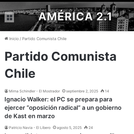
AMÉRICA 2.1
Menú
Inicio
/
Partido Comunista Chile
Partido Comunista
Chile
Mirna Schindler - El Mostrador
septiembre 2, 2025
14
Ignacio Walker: el PC se prepara para
ejercer “oposición radical” a un gobierno
de Kast en marzo
Patricio Navia - El Líbero
agosto 5, 2025
24