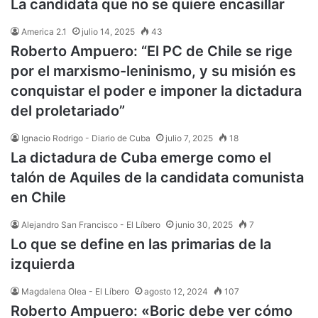
La candidata que no se quiere encasillar
America 2.1
julio 14, 2025
43
Roberto Ampuero: “El PC de Chile se rige
por el marxismo-leninismo, y su misión es
conquistar el poder e imponer la dictadura
del proletariado”
Ignacio Rodrigo - Diario de Cuba
julio 7, 2025
18
La dictadura de Cuba emerge como el
talón de Aquiles de la candidata comunista
en Chile
Alejandro San Francisco - El Líbero
junio 30, 2025
7
Lo que se define en las primarias de la
izquierda
Magdalena Olea - El Líbero
agosto 12, 2024
107
Roberto Ampuero: «Boric debe ver cómo