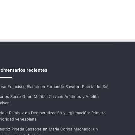
omentarios recientes
ose Francisco Blanco
en
Fernando Savater: Puerta del Sol
arlos Sucre G.
en
Maribel Calvani: Arístides y Adelita
alvani
ddie Ramirez
en
Democratización y legitimación: Primera
rioridad venezolana
eatriz Pineda Sansone
en
María Corina Machado: un