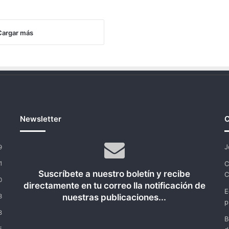
Cargar más
Newsletter
C
J
9
C
1
Suscríbete a nuestro boletín y recibe
C
0
directamente en tu correo lla notificación de
E
nuestras publicaciones...
3
p
8
B
5