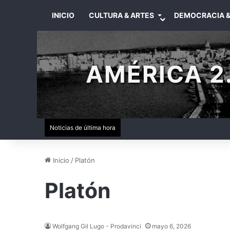
INICIO
CULTURA & ARTES
DEMOCRACIA &
AMÉRICA 2.
Noticias de última hora
Inicio
/
Platón
Platón
Wolfgang Gil Lugo - Prodavinci
mayo 6, 2026