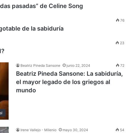
idas pasadas” de Celine Song
76
gotable de la sabiduría
23
d?
Beatriz Pineda Sansone
junio 22, 2024
72
Beatriz Pineda Sansone: La sabiduría,
el mayor legado de los griegos al
mundo
al
Irene Vallejo - Milenio
mayo 30, 2024
54