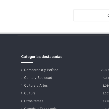
Categorías destacadas
Democracia y Política
29.68
Gente y Sociedad
9.51
Cultura y Artes
5.03
Cultura
3.20
Otros temas
2.77
Ciencia y Tecnología
80