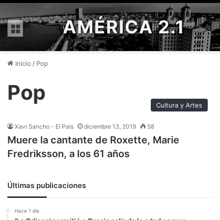
AMÉRICA 2.1
Menú
Inicio
/
Pop
Pop
Cultura y Artes
Xavi Sancho - El País
diciembre 13, 2019
58
Muere la cantante de Roxette, Marie
Fredriksson, a los 61 años
Últimas publicaciones
Hace 1 día