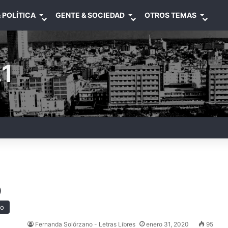
 POLÍTICA
GENTE & SOCIEDAD
OTROS TEMAS
1
o
ro
Fernanda Solórzano - Letras Libres
enero 31, 2020
95