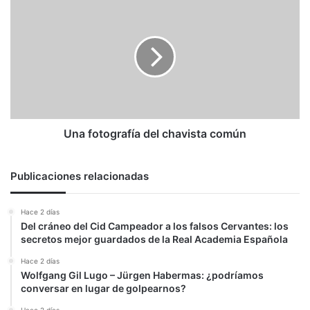
Una
fotografía
del
chavista
común
Una fotografía del chavista común
Publicaciones relacionadas
Hace 2 días
Del cráneo del Cid Campeador a los falsos Cervantes: los
secretos mejor guardados de la Real Academia Española
Hace 2 días
Wolfgang Gil Lugo – Jürgen Habermas: ¿podríamos
conversar en lugar de golpearnos?
Hace 2 días