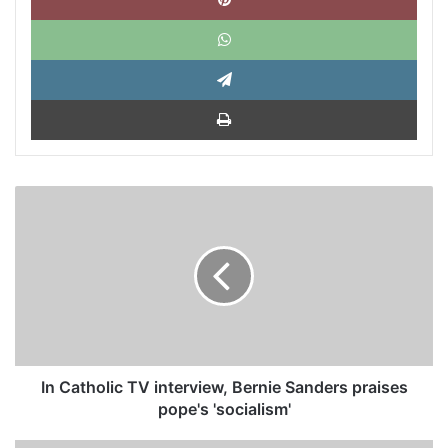
What
Tele
Impri
In
Catholic
TV
interview,
Bernie
Sanders
praises
pope's
'socialism'
In Catholic TV interview, Bernie Sanders praises
pope's 'socialism'