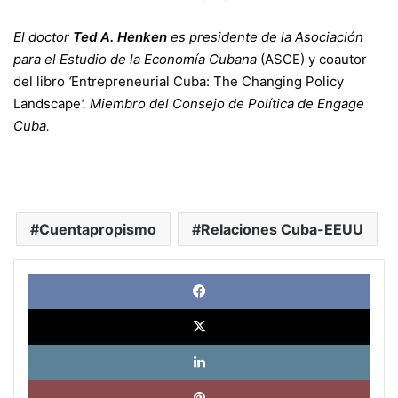
El doctor
Ted A. Henken
es presidente de la Asociación
para el Estudio de la Economía Cubana
(ASCE) y coautor
del libro
‘
Entrepreneurial Cuba: The Changing Policy
Landscape
‘. Miembro del Consejo de Política de
Engage
Cuba
.
Cuentapropismo
Relaciones Cuba-EEUU
Face
X
Link
Pinte