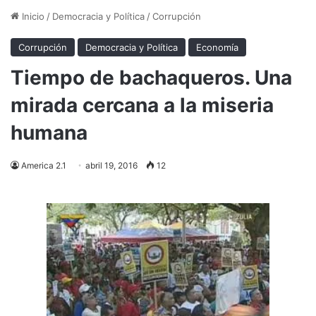
Inicio
/
Democracia y Política
/
Corrupción
Corrupción
Democracia y Política
Economía
Tiempo de bachaqueros. Una
mirada cercana a la miseria
humana
America 2.1
abril 19, 2016
12