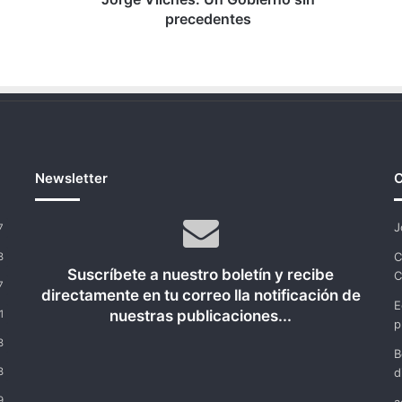
precedentes
Newsletter
C
J
7
C
8
Suscríbete a nuestro boletín y recibe
C
7
directamente en tu correo lla notificación de
E
nuestras publicaciones...
1
p
8
B
8
d
9