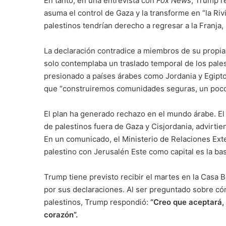
En tanto, en una entrevista con
Fox News
, Trump r
asuma el control de Gaza y la transforme en “la Riv
palestinos tendrían derecho a regresar a la Franja, 
La declaración contradice a miembros de su propia
solo contemplaba un traslado temporal de los pale
presionado a países árabes como Jordania y Egipto
que “construiremos comunidades seguras, un poco 
El plan ha generado rechazo en el mundo árabe. El 
de palestinos fuera de Gaza y Cisjordania, advirti
En un comunicado, el Ministerio de Relaciones Ext
palestino con Jerusalén Este como capital es la ba
Trump tiene previsto recibir el martes en la Casa B
por sus declaraciones. Al ser preguntado sobre c
palestinos, Trump respondió:
“Creo que aceptará, 
corazón”.