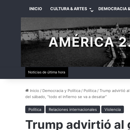
INICIO
CULTURA & ARTES
DEMOCRACIA &
AMÉRICA 2.
Noticias de última hora
Inicio
/
Democracia y Política
/
Política
/
Trump advirtió a
del sábado, “todo el infierno se va a desatar”
Política
Relaciones internacionales
Violencia
Trump advirtió al 