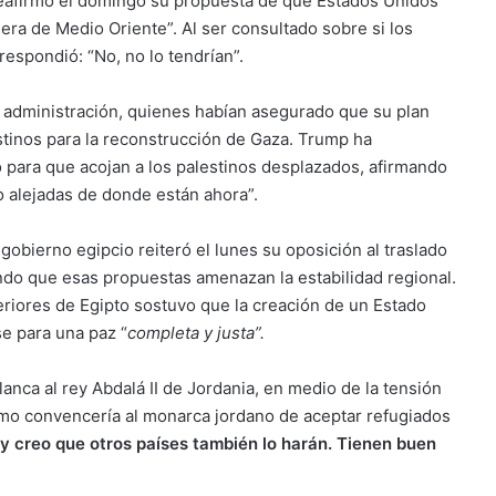
eafirmó el domingo su propuesta de que Estados Unidos
iera de Medio Oriente”. Al ser consultado sobre si los
respondió: “No, no lo tendrían”.
 administración, quienes habían asegurado que su plan
stinos para la reconstrucción de Gaza. Trump ha
 para que acojan a los palestinos desplazados, afirmando
alejadas de donde están ahora”.
gobierno egipcio reiteró el lunes su oposición al traslado
endo que esas propuestas amenazan la estabilidad regional.
eriores de Egipto sostuvo que la creación de un Estado
se para una paz “
completa y justa”.
lanca al rey Abdalá II de Jordania, en medio de la tensión
ómo convencería al monarca jordano de aceptar refugiados
y creo que otros países también lo harán. Tienen buen