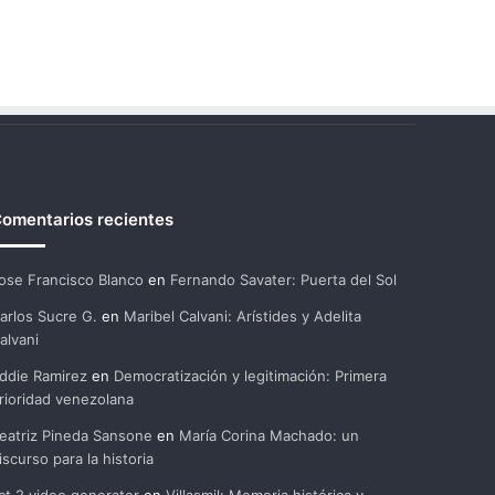
omentarios recientes
ose Francisco Blanco
en
Fernando Savater: Puerta del Sol
arlos Sucre G.
en
Maribel Calvani: Arístides y Adelita
alvani
ddie Ramirez
en
Democratización y legitimación: Primera
rioridad venezolana
eatriz Pineda Sansone
en
María Corina Machado: un
iscurso para la historia