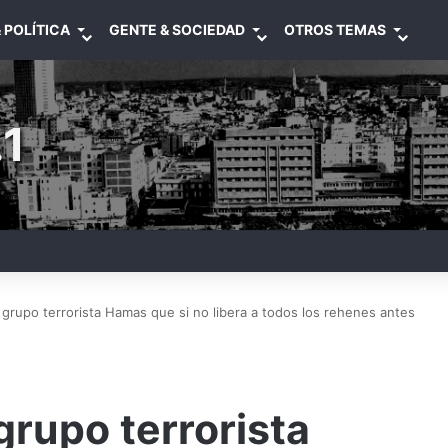
 POLÍTICA
GENTE & SOCIEDAD
OTROS TEMAS
1
l grupo terrorista Hamas que si no libera a todos los rehenes antes
grupo terrorista