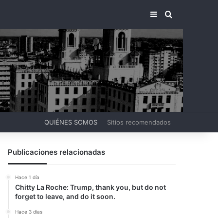
BARRA LATERA
BUSCAR PO
QUIÉNES SOMOS
Sitios recomendados
Publicaciones relacionadas
Hace 1 día
Chitty La Roche: Trump, thank you, but do not
forget to leave, and do it soon.
Hace 3 días