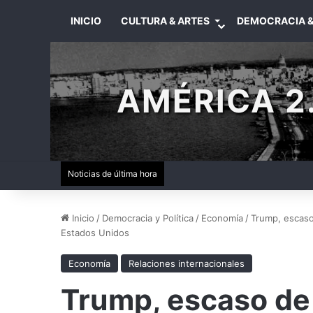
INICIO
CULTURA & ARTES
DEMOCRACIA &
AMÉRICA 2.
Noticias de última hora
Inicio
/
Democracia y Política
/
Economía
/
Trump, escaso
Estados Unidos
Economía
Relaciones internacionales
Trump, escaso de 