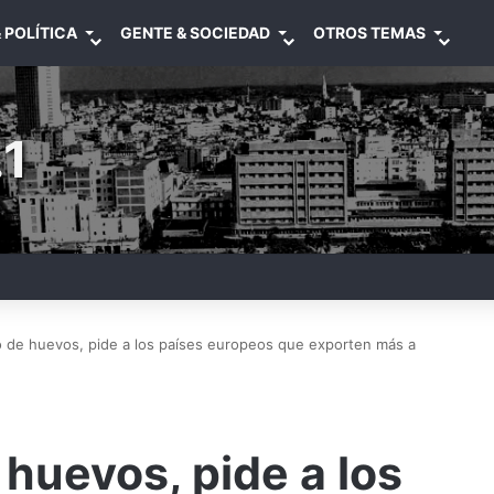
 POLÍTICA
GENTE & SOCIEDAD
OTROS TEMAS
1
 de huevos, pide a los países europeos que exporten más a
huevos, pide a los