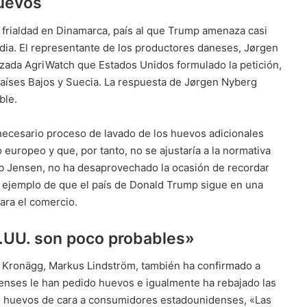
huevos
a frialdad en Dinamarca, país al que Trump amenaza casi
dia. El representante de los productores daneses, Jørgen
izada AgriWatch que Estados Unidos formulado la petición,
 Países Bajos y Suecia. La respuesta de Jørgen Nyberg
ble.
necesario proceso de lavado de los huevos adicionales
 europeo y que, por tanto, no se ajustaría a la normativa
cob Jensen, no ha desaprovechado la ocasión de recordar
n ejemplo de que el país de Donald Trump sigue en una
ara el comercio.
.UU. son poco probables»
s Kronägg, Markus Lindström, también ha confirmado a
nses le han pedido huevos e igualmente ha rebajado las
 de huevos de cara a consumidores estadounidenses, «Las