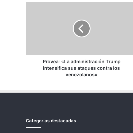
Provea:
«La
administración
Trump
intensifica
sus
ataques
contra
los
venezolanos»
Provea: «La administración Trump
intensifica sus ataques contra los
venezolanos»
Categorías destacadas