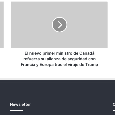
El
nuevo
primer
ministro
de
Canadá
refuerza
su
alianza
de
El nuevo primer ministro de Canadá
seguridad
refuerza su alianza de seguridad con
con
Francia y Europa tras el viraje de Trump
Francia
y
Europa
tras
el
viraje
de
Newsletter
C
Trump