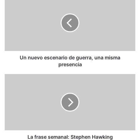
nuevo
escenario
de
guerra,
una
misma
presencia
Un nuevo escenario de guerra, una misma
presencia
La
frase
semanal:
Stephen
Hawking
La frase semanal: Stephen Hawking