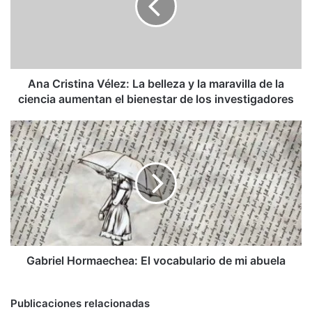
belleza
y
la
maravilla
de
la
Ana Cristina Vélez: La belleza y la maravilla de la
ciencia
ciencia aumentan el bienestar de los investigadores
aumentan
el
Gabriel
bienestar
Hormaechea:
de
El
los
vocabulario
investigadores
de
mi
abuela
Gabriel Hormaechea: El vocabulario de mi abuela
Publicaciones relacionadas