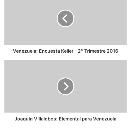
Encuesta
Keller
-
2º
Trimestre
2016
Venezuela: Encuesta Keller - 2º Trimestre 2016
Joaquín
Villalobos:
Elemental
para
Venezuela
Joaquín Villalobos: Elemental para Venezuela