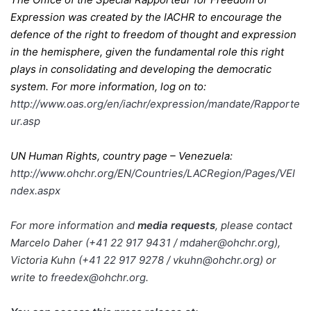
Expression was created by the IACHR to encourage the
defence of the right to freedom of thought and expression
in the hemisphere, given the fundamental role this right
plays in consolidating and developing the democratic
system. For more information, log on to:
http://www.oas.org/en/iachr/expression/mandate/Rapporte
ur.asp
UN Human Rights, country page – Venezuela:
http://www.ohchr.org/EN/Countries/LACRegion/Pages/VEI
ndex.aspx
For more information and
media requests
, please contact
Marcelo Daher
(+41 22 917 9431
/
mdaher@ohchr.org
),
Victoria Kuhn
(+41 22 917 9278
/
vkuhn@ohchr.org
) or
write to
freedex@ohchr.org
.