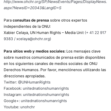
http://www.ohchr.org/SP/NewsEvents/Pages/DisplayNews.
aspx?NewsID=20343&LangID=S
Para
consultas de prensa
sobre otros expertos
independientes de la ONU:
Xabier Celaya, UN Human Rights – Media Uni
t
(+ 41 22 917
9383
/
xcelaya@ohchr.org
)
Para sitios web y medios sociales:
Los mensajes clave
sobre nuestros comunicados de prensa están disponibles
en los siguientes canales de medios sociales de ONU
Derechos Humanos. Por favor, menciónenos utilizando las
direcciones apropiadas.
Twitter:
@UNHumanRights
Facebook:
unitednationshumanrights
Instagram:
unitednationshumanrights
Google+:
unitednationshumanrights
Youtube:
unohchr