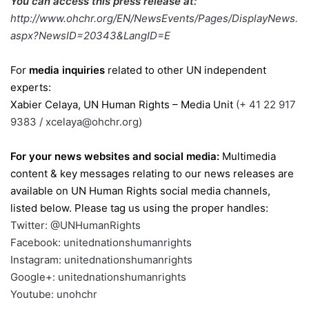
You can access this press release at:
http://www.ohchr.org/EN/NewsEvents/Pages/DisplayNews.
aspx?NewsID=20343&LangID=E
For
media inquiries
related to other UN independent
experts:
Xabier Celaya, UN Human Rights – Media Unit
(+ 41 22 917
9383
/
xcelaya@ohchr.org
)
For your news websites and social media:
Multimedia
content & key messages relating to our news releases are
available on UN Human Rights social media channels,
listed below. Please tag us using the proper handles:
Twitter:
@UNHumanRights
Facebook:
unitednationshumanrights
Instagram:
unitednationshumanrights
Google+:
unitednationshumanrights
Youtube:
unohchr