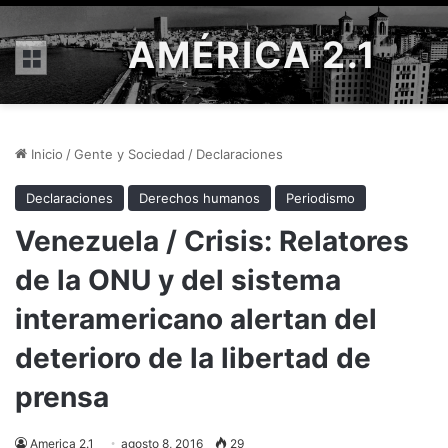
AMÉRICA 2.1
Menú
Inicio
/
Gente y Sociedad
/
Declaraciones
Declaraciones
Derechos humanos
Periodismo
Venezuela / Crisis: Relatores
de la ONU y del sistema
interamericano alertan del
deterioro de la libertad de
prensa
America 2.1
agosto 8, 2016
29