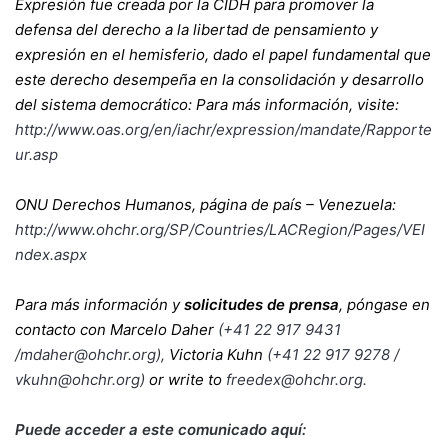
Expresión fue creada por la CIDH para promover la
defensa del derecho a la libertad de pensamiento y
expresión en el hemisferio, dado el papel fundamental que
este derecho desempeña en la consolidación y desarrollo
del sistema democrático: Para más información, visite:
http://www.oas.org/en/iachr/expression/mandate/Rapporte
ur.asp
ONU Derechos Humanos, página de país – Venezuela:
http://www.ohchr.org/SP/Countries/LACRegion/Pages/VEI
ndex.aspx
Para más información y
solicitudes de prensa
, póngase en
contacto con Marcelo Daher
(+41 22 917 9431
/
mdaher@ohchr.org
),
Victoria Kuhn
(+41 22 917 9278
/
vkuhn@ohchr.org
)
or write to
freedex@ohchr.org
.
Puede acceder a este comunicado aquí: