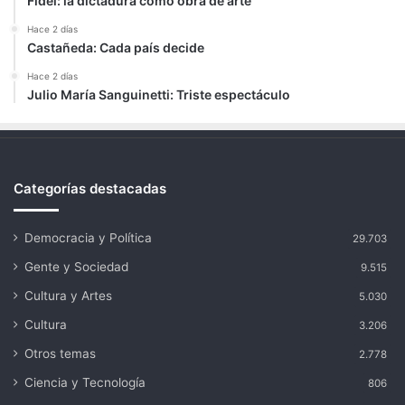
Fidel: la dictadura como obra de arte
Hace 2 días
Castañeda: Cada país decide
Hace 2 días
Julio María Sanguinetti: Triste espectáculo
Categorías destacadas
Democracia y Política
29.703
Gente y Sociedad
9.515
Cultura y Artes
5.030
Cultura
3.206
Otros temas
2.778
Ciencia y Tecnología
806