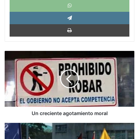
Tele
Impri
Un
creciente
agotamiento
moral
Un creciente agotamiento moral
Cuba
y
Roma