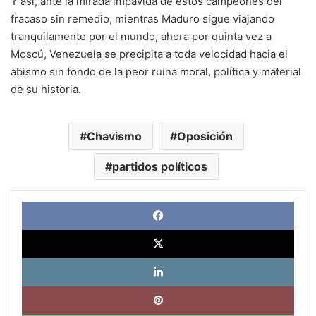
Y así, ante la mirada impávida de estos campeones del
fracaso sin remedio, mientras Maduro sigue viajando
tranquilamente por el mundo, ahora por quinta vez a
Moscú, Venezuela se precipita a toda velocidad hacia el
abismo sin fondo de la peor ruina moral, política y material
de su historia.
Chavismo
Oposición
partidos políticos
Face
X
Link
Pinte
What