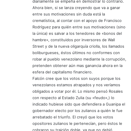
diariamente se empeña en demostrar lo contrario.
Ahora bien, si se lanza creyendo que va a ganar
entre sus motivaciones sin duda está la
crematística, al contar con el apoyo de Francisco
Rodríguez para quién entre sus motivaciones (sino
la única) es salvar a los tenedores de «bonos del
hambre», constituidos por inversores de Wall
Street y de la nueva oligarquía criolla, los llamados
boliburgueses, éstos últimos no conformes con
robar al pueblo venezolano mediante la corrupción,
pretenden obtener aún mas ganancia ahora en la
esfera del capitalismo financiero.
Falcón cree que los votos son suyos porque los
venezolanos estamos atrapados y nos veríamos
obligados a votar por él. Lo mismo pensó Rosales
con respecto al Estado Zulia (su «feudo»,) lo
indicado hubiese sido que defendiera a Guanipa el
gobernador electo por los zulianos a quién le fue
arrebatado el triunfo. El creyó que los votos
opositores zulianos le pertenecían, pero éstos le
cobraron su traición doble, ya que no debió