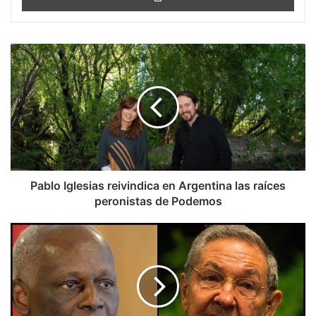
Pablo
Iglesias
reivindica
en
Argentina
las
raíces
peronistas
de
Podemos
Pablo Iglesias reivindica en Argentina las raíces
peronistas de Podemos
Yoani
Sánchez:
Lecciones
de
una
sucesión