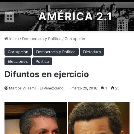
AMÉRICA 2.1
Menú
Inicio
/
Democracia y Política
/
Corrupción
Corrupción
Democracia y Política
Dictadura
Elecciones
Política
Difuntos en ejercicio
Marcos Villasmil - El Venezolano
marzo 29, 2018
1
25