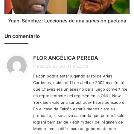
pactada
Yoani Sánchez: Lecciones de una sucesión pactada
Un comentario
d
FLOR ANGÉLICA PEREDA
i
marzo 29, 2018 a las 3:22 pm
c
Falcón podría estar jugando el rol de Arias
e
Cárdenas, quién el 11 de abril de 2002 manifestó
:
que Chávez era un asesino para luego convertirse
en representante del régimen en la ONU, New
York bien vale una «arrastrada» habrá pensado él.
En el caso de Falcón estaría menos claro su
propósito, si se lanza sabiendo que perderá solo
logrará barnizar de «legitimidad» del régimen de
Maduro, cosa difícil para un gobernante que