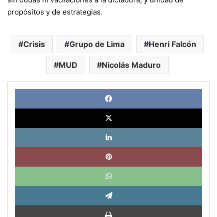
propósitos y de estrategias.
Crisis
Grupo de Lima
Henri Falcón
MUD
Nicolás Maduro
Face
X
Link
Pinte
What
Tele
Impri