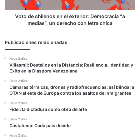
“a
medias”,
un
Voto de chilenos en el exterior: Democracia “a
derecho
medias”, un derecho con letra chica
con
letra
chica
Publicaciones relacionadas
Hace 2 días
Villasmil: Destellos en la Distancia: Resiliencia, Identidad y
Éxito en la Diáspora Venezolana
Hace 2 días
Cámaras térmicas, drones y radiofrecuencias: así blinda la
OTAN el este de Europa contra los asaltos de inmigrantes
Hace 2 días
Fidel: la dictadura como obra de arte
Hace 2 días
Castañeda: Cada país decide
Hace 2 días