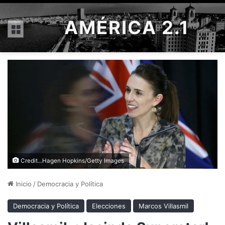
AMÉRICA 2.1
Menú
Credit...Hagen Hopkins/Getty Images
Inicio
/
Democracia y Política
Democracia y Política
Elecciones
Marcos Villasmil