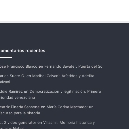
omentarios recientes
ose Francisco Blanco
en
Fernando Savater: Puerta del Sol
arlos Sucre G.
en
Maribel Calvani: Arístides y Adelita
alvani
ddie Ramirez
en
Democratización y legitimación: Primera
rioridad venezolana
eatriz Pineda Sansone
en
María Corina Machado: un
iscurso para la historia
ct 2 video generator
en
Villasmil: Memoria histórica y
remios Nobel