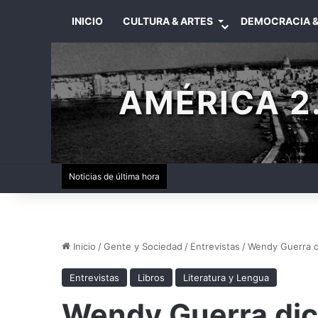
INICIO
CULTURA & ARTES
DEMOCRACIA &
AMÉRICA 2.
Noticias de última hora
Inicio
/
Gente y Sociedad
/
Entrevistas
/
Wendy Guerra d
Entrevistas
Libros
Literatura y Lengua
Wendy Guerra dic