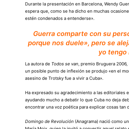
Durante la presentación en Barcelona, Wendy Guerr
espera que, como se ha dicho en muchas ocasiones, 
estén condenados a entenderse».
Guerra comparte con su person
porque nos duele», pero se aleja
yo tengo
La autora de
Todos se van
, premio Bruguera 2006,
un posible punto de inflexión se produjo «en el m
asesino de Trotsky fue a vivir a Cuba».
Ha expresado su agradecimiento a las editoriales 
ayudando mucho a debatir lo que Cuba no deja deba
encontrar una voz poética para explicar cosas tan 
Domingo de Revolución
(Anagrama) nació como un c
María Moix, quien la invitó a convertir aquel relato