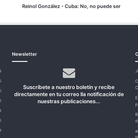
Reinol González - Cuba: No, no puede ser
Newsletter
C
J
3
C
5
Suscríbete a nuestro boletín y recibe
C
0
directamente en tu correo lla notificación de
E
nuestras publicaciones...
6
p
8
B
6
d
9
a
P