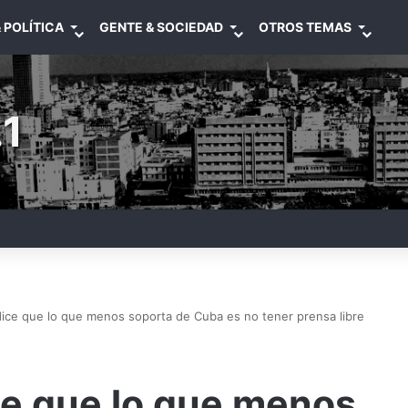
 POLÍTICA
GENTE & SOCIEDAD
OTROS TEMAS
1
ice que lo que menos soporta de Cuba es no tener prensa libre
e que lo que menos