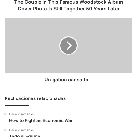
Is
The Couple in This Famous Woodstock Album
Still
Cover Photo Is Still Together 50 Years Later
Together
50
Un
Years
gatico
Later
cansado...
Un gatico cansado...
Publicaciones relacionadas
Hace 2 semanas
How to Fight an Economic War
Hace 2 semanas
Todo el Equipo