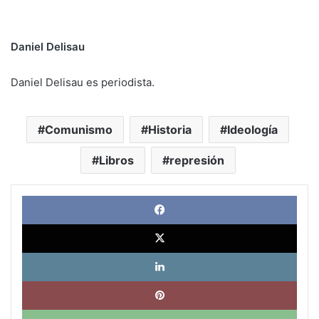
Daniel Delisau
Daniel Delisau es periodista.
Comunismo
Historia
Ideología
Libros
represión
Face
X
Link
Pinte
What