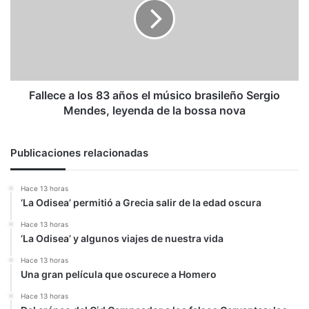
83
años
el
músico
brasileño
Sergio
Mendes,
Fallece a los 83 años el músico brasileño Sergio
leyenda
Mendes, leyenda de la bossa nova
de
la
bossa
Publicaciones relacionadas
nova
Hace 13 horas
‘La Odisea’ permitió a Grecia salir de la edad oscura
Hace 13 horas
‘La Odisea’ y algunos viajes de nuestra vida
Hace 13 horas
Una gran película que oscurece a Homero
Hace 13 horas