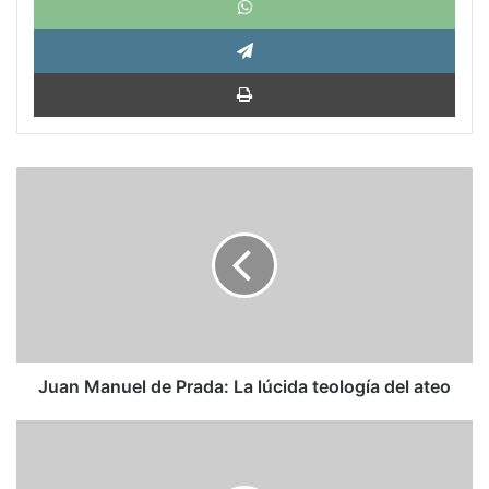
Tele
Impri
Juan
Manuel
de
Prada:
La
lúcida
teología
del
ateo
Juan Manuel de Prada: La lúcida teología del ateo
Fallece
a
los