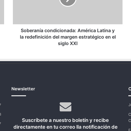
la
redefinición
del
margen
estratégico
Soberanía condicionada: América Latina y
en
la redefinición del margen estratégico en el
el
siglo XXI
siglo
XXI
Newsletter
C
J
7
C
8
Suscríbete a nuestro boletín y recibe
C
7
directamente en tu correo lla notificación de
E