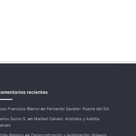
omentarios recientes
ose Francisco Blanco
en
Fernando Savater: Puerta del Sol
arlos Sucre G.
en
Maribel Calvani: Arístides y Adelita
alvani
ddie Ramirez
en
Democratización y legitimación: Primera