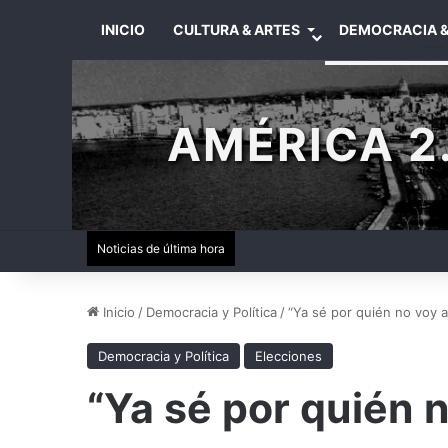
INICIO
CULTURA & ARTES
DEMOCRACIA &
AMÉRICA 2.
Noticias de última hora
Inicio
/
Democracia y Política
/
“Ya sé por quién no voy a
Democracia y Política
Elecciones
“Ya sé por quién n