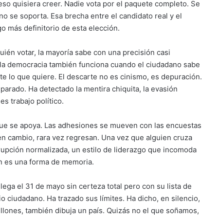
so quisiera creer. Nadie vota por el paquete completo. Se
 no se soporta. Esa brecha entre el candidato real y el
go más definitorio de esta elección.
ién votar, la mayoría sabe con una precisión casi
ve: la democracia también funciona cuando el ciudadano sabe
e lo que quiere. El descarte no es cinismo, es depuración.
arado. Ha detectado la mentira chiquita, la evasión
es trabajo político.
que se apoya. Las adhesiones se mueven con las encuestas
en cambio, rara vez regresan. Una vez que alguien cruza
rupción normalizada, un estilo de liderazgo que incomoda
én es una forma de memoria.
llega el 31 de mayo sin certeza total pero con su lista de
o ciudadano. Ha trazado sus límites. Ha dicho, en silencio,
illones, también dibuja un país. Quizás no el que soñamos,