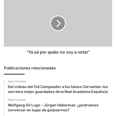
reparación”
“Ya
sé
por
quién
no
voy
a
votar”
“Ya sé por quién no voy a votar”
Publicaciones relacionadas
Hace 12 horas
Del cráneo del Cid Campeador a los falsos Cervantes: los
secretos mejor guardados de la Real Academia Española
Hace 12 horas
Wolfgang Gil Lugo – Jürgen Habermas: ¿podríamos
conversar en lugar de golpearnos?