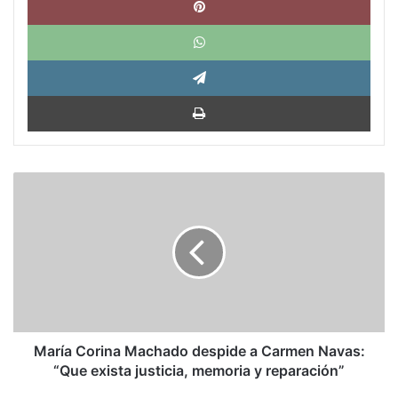
What
Tele
Impri
María
Corina
Machado
despide
a
Carmen
Navas:
“Que
exista
justicia,
María Corina Machado despide a Carmen Navas:
memoria
“Que exista justicia, memoria y reparación”
y