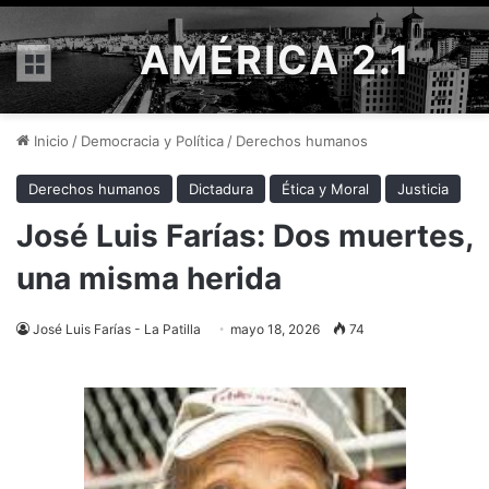
AMÉRICA 2.1
Menú
Inicio
/
Democracia y Política
/
Derechos humanos
Derechos humanos
Dictadura
Ética y Moral
Justicia
José Luis Farías: Dos muertes,
una misma herida
José Luis Farías - La Patilla
mayo 18, 2026
74