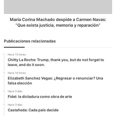
Navas:
“Que
exista
justicia,
María Corina Machado despide a Carmen Navas:
memoria
“Que exista justicia, memoria y reparación”
y
reparación”
Publicaciones relacionadas
Hace 13 horas
Chitty La Roche: Trump, thank you, but do not forget to
leave, and do it soon.
Hace 14 horas
Elizabeth Sanchez Vegas: ¿Regresar o renunciar? Una
falsa elección
Hace 3 días
Fidel: la dictadura como obra de arte
Hace 3 días
Castañeda: Cada país decide