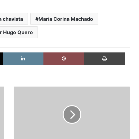
a chavista
María Corina Machado
or Hugo Quero
X
LinkedIn
Pinterest
Imprimi
Resistir
sin
proyecto