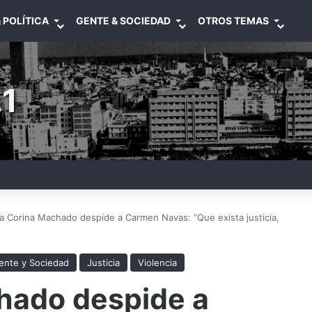
 POLÍTICA
GENTE & SOCIEDAD
OTROS TEMAS
1
a Corina Machado despide a Carmen Navas: “Que exista justicia,
ente y Sociedad
Justicia
Violencia
hado despide a