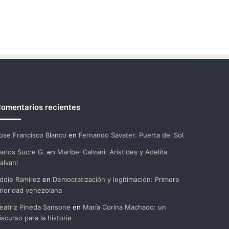
omentarios recientes
ose Francisco Blanco
en
Fernando Savater: Puerta del Sol
arlos Sucre G.
en
Maribel Calvani: Arístides y Adelita
alvani
ddie Ramirez
en
Democratización y legitimación: Primera
rioridad venezolana
eatriz Pineda Sansone
en
María Corina Machado: un
iscurso para la historia