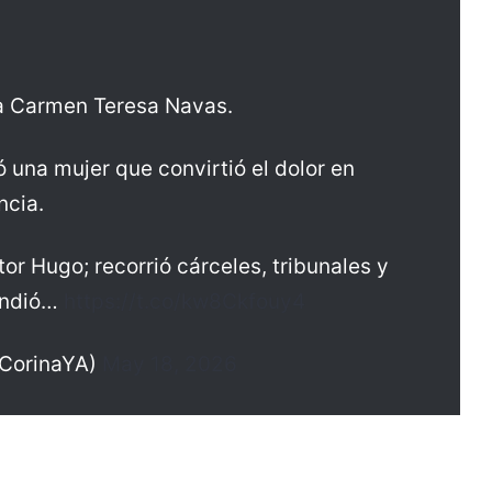
a Carmen Teresa Navas.
 una mujer que convirtió el dolor en
ncia.
or Hugo; recorrió cárceles, tribunales y
pondió…
https://t.co/kw8Ckfouy4
CorinaYA)
May 18, 2026