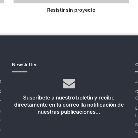
Resistir sin proyecto
Newsletter
C
J
9
C
0
Suscríbete a nuestro boletín y recibe
C
7
directamente en tu correo lla notificación de
E
nuestras publicaciones...
1
p
8
B
9
d