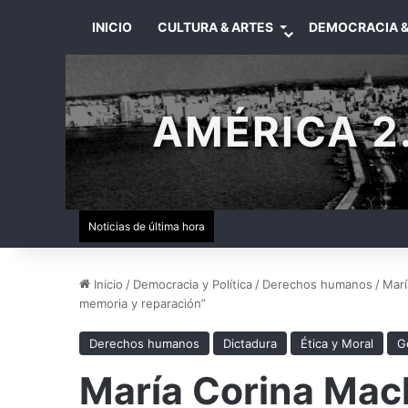
INICIO
CULTURA & ARTES
DEMOCRACIA &
AMÉRICA 2.
Noticias de última hora
Inicio
/
Democracia y Política
/
Derechos humanos
/
Marí
memoria y reparación”
Derechos humanos
Dictadura
Ética y Moral
G
María Corina Mac