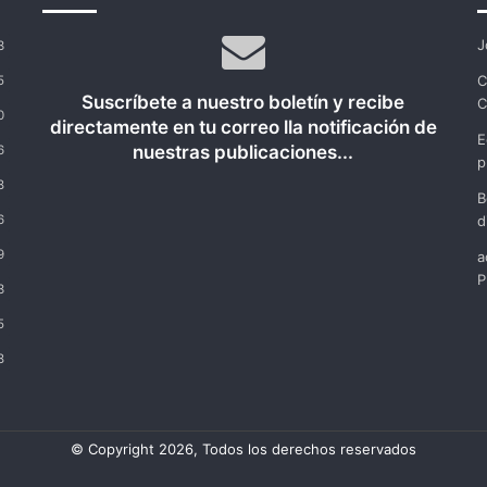
J
3
C
5
Suscríbete a nuestro boletín y recibe
C
0
directamente en tu correo lla notificación de
E
nuestras publicaciones...
6
p
8
B
6
d
9
a
P
3
5
8
© Copyright 2026, Todos los derechos reservados