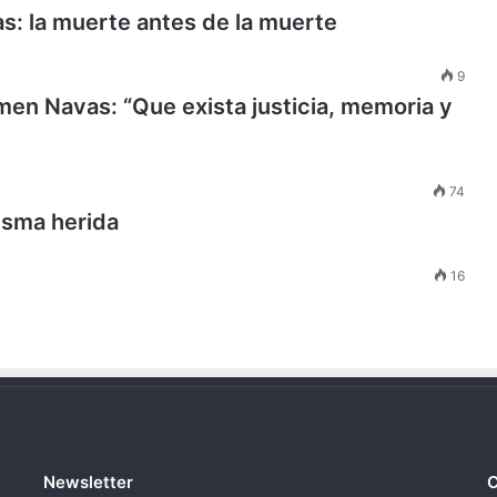
s: la muerte antes de la muerte
9
en Navas: “Que exista justicia, memoria y
74
isma herida
16
Newsletter
C