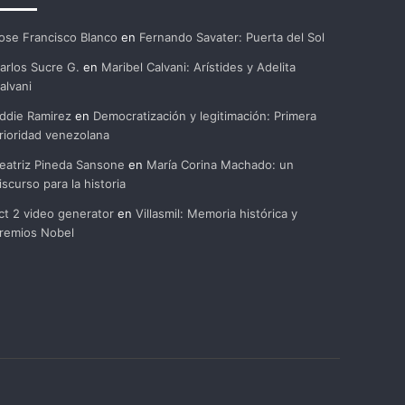
ose Francisco Blanco
en
Fernando Savater: Puerta del Sol
arlos Sucre G.
en
Maribel Calvani: Arístides y Adelita
alvani
ddie Ramirez
en
Democratización y legitimación: Primera
rioridad venezolana
eatriz Pineda Sansone
en
María Corina Machado: un
iscurso para la historia
ct 2 video generator
en
Villasmil: Memoria histórica y
remios Nobel