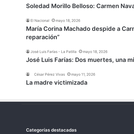
Soledad Morillo Belloso: Carmen Nava
El Nacional
mayo 18, 2026
María Corina Machado despide a Carm
reparación”
José Luis Farías - La Patilla
mayo 18, 2026
José Luis Farías: Dos muertes, una m
César Pérez Vivas
mayo 11, 2026
La madre victimizada
Categorías destacadas