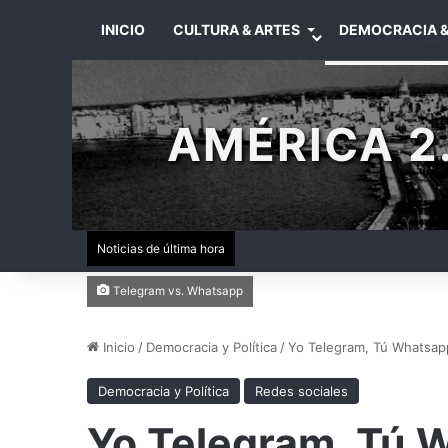
INICIO
CULTURA & ARTES
DEMOCRACIA &
AMÉRICA 2.
Noticias de última hora
Telegram vs. Whatsapp
Inicio
/
Democracia y Política
/
Yo Telegram, Tú Whatsap
Democracia y Política
Redes sociales
Yo Telegram, Tú 