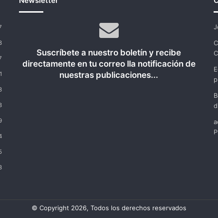
Newsletter
C
J
7
C
8
Suscríbete a nuestro boletín y recibe
C
7
directamente en tu correo lla notificación de
E
nuestras publicaciones...
1
p
8
B
8
d
9
a
P
4
5
8
© Copyright 2026, Todos los derechos reservados