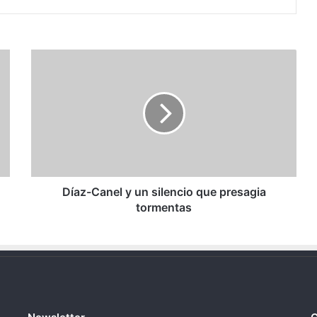
Díaz-
Canel
y
un
silencio
que
presagia
tormentas
Díaz-Canel y un silencio que presagia
tormentas