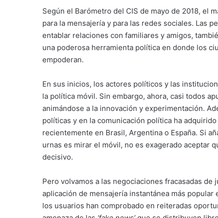
Según el Barómetro del CIS de mayo de 2018, el ma
para la mensajería y para las redes sociales. Las p
entablar relaciones con familiares y amigos, tambi
una poderosa herramienta política en donde los ci
empoderan.
En sus inicios, los actores políticos y las institu
la política móvil. Sin embargo, ahora, casi todos a
animándose a la innovación y experimentación. A
políticas y en la comunicación política ha adquiri
recientemente en Brasil, Argentina o España. Si a
urnas es mirar el móvil, no es exagerado aceptar que
decisivo.
Pero volvamos a las negociaciones fracasadas de j
aplicación de mensajería instantánea más popular e
los usuarios han comprobado en reiteradas oportun
amenaza de las
‘fake news’
que se distribuyen libr