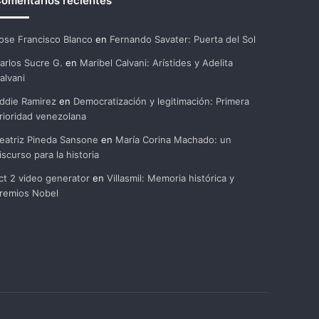
omentarios recientes
ose Francisco Blanco
en
Fernando Savater: Puerta del Sol
arlos Sucre G.
en
Maribel Calvani: Arístides y Adelita
alvani
ddie Ramirez
en
Democratización y legitimación: Primera
rioridad venezolana
eatriz Pineda Sansone
en
María Corina Machado: un
iscurso para la historia
ct 2 video generator
en
Villasmil: Memoria histórica y
remios Nobel