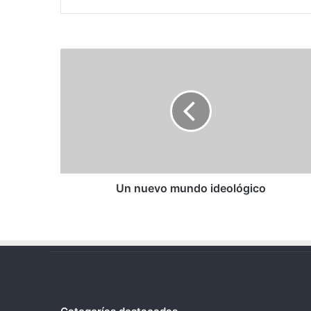
Un
nuevo
mundo
ideológico
Un nuevo mundo ideológico