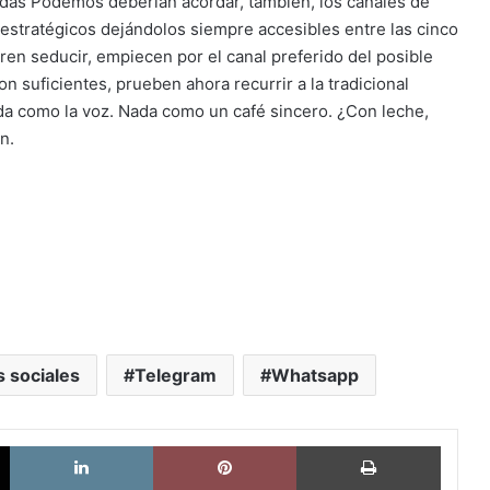
das Podemos deberían acordar, también, los canales de
 estratégicos dejándolos siempre accesibles entre las cinco
ren seducir, empiecen por el canal preferido del posible
 suficientes, prueben ahora recurrir a la tradicional
ada como la voz. Nada como un café sincero. ¿Con leche,
n.
 sociales
Telegram
Whatsapp
X
LinkedIn
Pinterest
Imprimi