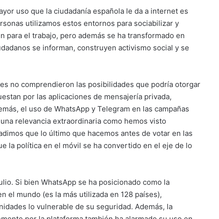
yor uso que la ciudadanía española le da a internet es
ersonas utilizamos estos entornos para sociabilizar y
én para el trabajo, pero además se ha transformado en
udadanos se informan, construyen activismo social y se
ciones no comprendieron las posibilidades que podría otorgar
puestan por las aplicaciones de mensajería privada,
demás, el uso de WhatsApp y Telegram en las campañas
do una relevancia extraordinaria como hemos visto
ñadimos que lo último que hacemos antes de votar en las
 la política en el móvil se ha convertido en el eje de lo
ulio. Si bien WhatsApp se ha posicionado como la
n el mundo (es la más utilizada en 128 países),
idades lo vulnerable de su seguridad. Además, la
emente por la plataforma también ha alarmado su uso en