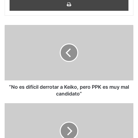
“No
es
difícil
derrotar
a
Keiko,
pero
PPK
es
muy
“No es difícil derrotar a Keiko, pero PPK es muy mal
mal
candidato”
candidato”
El
desplante
de
Pedro
Sánchez