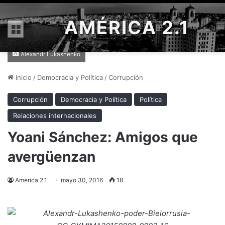
AMÉRICA 2.1
Menú
Alexandr Lukashenko
Inicio
/
Democracia y Política
/
Corrupción
Corrupción
Democracia y Política
Política
Relaciones internacionales
Yoani Sánchez: Amigos que
avergüenzan
America 2.1
mayo 30, 2016
18