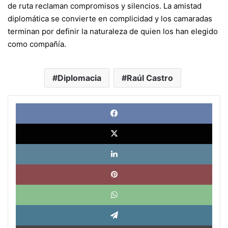
de ruta reclaman compromisos y silencios. La amistad
diplomática se convierte en complicidad y los camaradas
terminan por definir la naturaleza de quien los han elegido
como compañía.
Diplomacia
Raúl Castro
Face
X
Link
Pinte
What
Tele
Impri