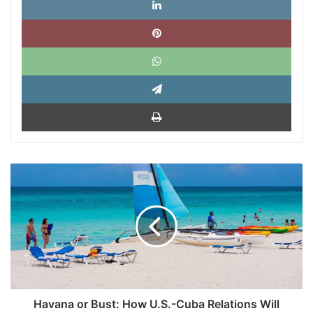
Pinte
What
Tele
Impri
Havana
or
Bust:
How
U.S.-
Cuba
Relations
Will
Impact
Tourism
Havana or Bust: How U.S.-Cuba Relations Will