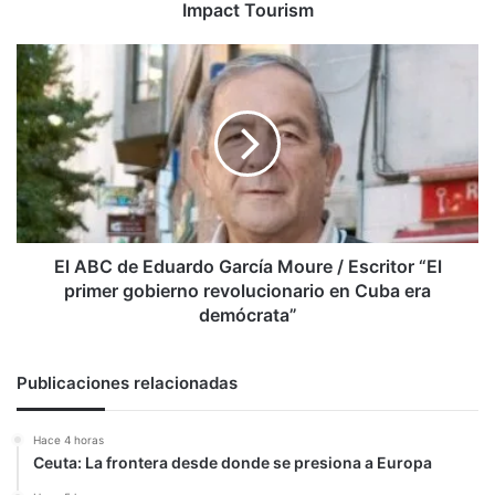
Impact Tourism
El
ABC
de
Eduardo
García
Moure
/
Escritor
“El
primer
El ABC de Eduardo García Moure / Escritor “El
gobierno
primer gobierno revolucionario en Cuba era
revolucionario
demócrata”
en
Cuba
era
Publicaciones relacionadas
demócrata”
Hace 4 horas
Ceuta: La frontera desde donde se presiona a Europa