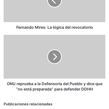
del
revocatorio
Fernando Mires: La lógica del revocatorio
ONU
reprueba
a
la
Defensoría
del
Pueblo
y
dice
que
ONU reprueba a la Defensoría del Pueblo y dice que
“no
“no está preparada” para defender DDHH
está
preparada”
para
Publicaciones relacionadas
defender