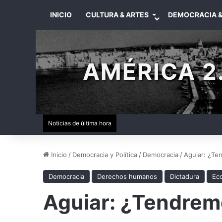
INICIO
CULTURA & ARTES
DEMOCRACIA &
AMÉRICA 2.
Noticias de última hora
Inicio
/
Democracia y Política
/
Democracia
/
Aguiar: ¿Te
Democracia
Derechos humanos
Dictadura
Ec
Aguiar: ¿Tendrem