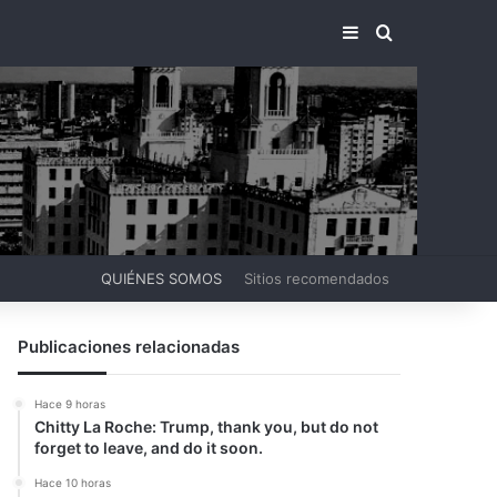
BARRA LATERA
BUSCAR PO
QUIÉNES SOMOS
Sitios recomendados
Publicaciones relacionadas
Hace 9 horas
Chitty La Roche: Trump, thank you, but do not
forget to leave, and do it soon.
Hace 10 horas