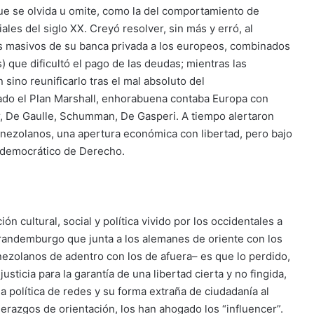
que se olvida u omite, como la del comportamiento de
es del siglo XX. Creyó resolver, sin más y erró, al
os masivos de su banca privada a los europeos, combinados
) que dificultó el pago de las deudas; mientras las
sino reunificarlo tras el mal absoluto del
alado el Plan Marshall, enhorabuena contaba Europa con
, De Gaulle, Schumman, De Gasperi. A tiempo alertaron
ezolanos, una apertura económica con libertad, pero bajo
y democrático de Derecho.
n cultural, social y política vivido por los occidentales a
Brandemburgo que junta a los alemanes de oriente con los
ezolanos de adentro con los de afuera– es que lo perdido,
justicia para la garantía de una libertad cierta y no fingida,
a política de redes y su forma extraña de ciudadanía al
derazgos de orientación, los han ahogado los “influencer”.