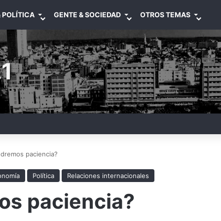
 POLÍTICA
GENTE & SOCIEDAD
OTROS TEMAS
1
ndremos paciencia?
onomía
Política
Relaciones internacionales
os paciencia?