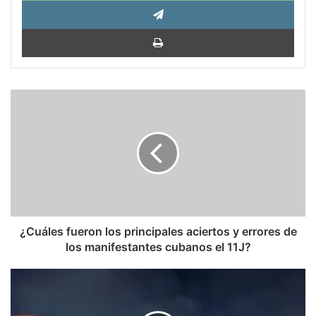
Tele
Impri
¿Cuáles
fueron
los
principales
aciertos
y
errores
de
los
manifestantes
¿Cuáles fueron los principales aciertos y errores de
cubanos
los manifestantes cubanos el 11J?
el
11J?
El
apoyo
a