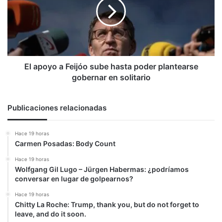
Feijóo
sube
hasta
poder
plantearse
gobernar
en
El apoyo a Feijóo sube hasta poder plantearse
solitario
gobernar en solitario
Publicaciones relacionadas
Hace 19 horas
Carmen Posadas: Body Count
Hace 19 horas
Wolfgang Gil Lugo – Jürgen Habermas: ¿podríamos
conversar en lugar de golpearnos?
Hace 19 horas
Chitty La Roche: Trump, thank you, but do not forget to
leave, and do it soon.