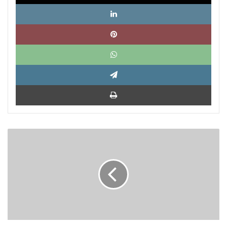
Link
Pinte
What
Tele
Impri
Lombardi
-
América
Latina:
Joya
incompleta