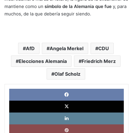
mantiene como un
símbolo de la Alemania que fue
y, para
muchos, de la que debería seguir siendo.
AfD
Angela Merkel
CDU
Elecciones Alemania
Friedrich Merz
Olaf Scholz
Face
X
Link
Pinte