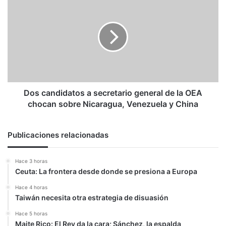
candidatos
a
secretario
general
de
la
OEA
chocan
sobre
Dos candidatos a secretario general de la OEA
Nicaragua,
chocan sobre Nicaragua, Venezuela y China
Venezuela
y
China
Publicaciones relacionadas
Hace 3 horas
Ceuta: La frontera desde donde se presiona a Europa
Hace 4 horas
Taiwán necesita otra estrategia de disuasión
Hace 5 horas
Maite Rico: El Rey da la cara; Sánchez, la espalda