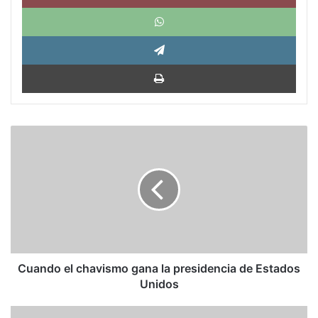
What
Tele
Impri
Cuando
el
chavismo
gana
la
presidencia
de
Estados
Unidos
Cuando el chavismo gana la presidencia de Estados
Unidos
Dos