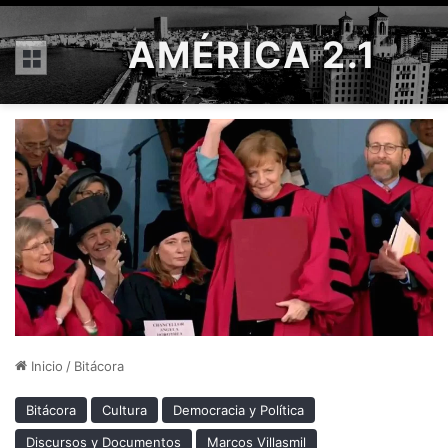
AMÉRICA 2.1
Menú
Inicio
/
Bitácora
Bitácora
Cultura
Democracia y Política
Discursos y Documentos
Marcos Villasmil