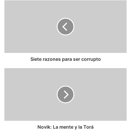
Siete
razones
para
ser
corrupto
Siete razones para ser corrupto
Novik:
La
mente
y
la
Torá
Novik: La mente y la Torá