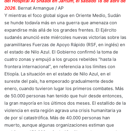
del Hospital Al Shaabi en Jartum, el sábado 18 de abril de
2026.
Bernat Armangue / AP
Y mientras el foco global sigue en Oriente Medio, Sudán
se hunde todavía más en una guerra que amenaza con
expandirse más allá de los grandes frentes. El Ejército
sudanés anunció este miércoles nuevas victorias sobre las
paramilitares
Fuerzas de Apoyo Rápido
(RSF, en inglés) en
el estado de Nilo Azul. El Gobierno confirmó la toma de
cuatro zonas y empujó a los grupos rebeldes “
hasta la
frontera internacional
”, en referencia a los límites con
Etiopía. La situación en el estado de Nilo Azul, en el
sureste del país, ha empeorado gradualmente desde
enero, cuando tuvieron lugar los primeros combates. Más
de
50.000 personas
han tenido que huir desde entonces,
la gran mayoría en los últimos dos meses. El estallido de la
violencia en esta región agrava una crisis humanitaria ya
de por sí catastrófica. Más de
40.000 personas
han
muerto, aunque algunas organizaciones estiman que