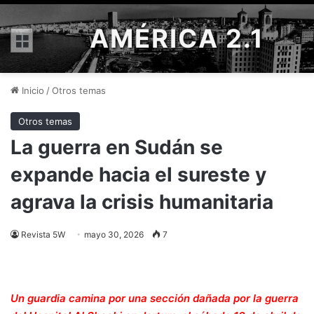
AMÉRICA 2.1
Menú
Inicio
/
Otros temas
Otros temas
La guerra en Sudán se
expande hacia el sureste y
agrava la crisis humanitaria
Revista 5W
mayo 30, 2026
7
Un guardia camina por una sección dañada por la guerra